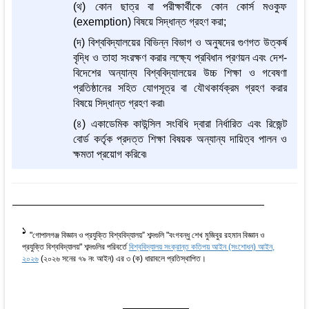
(থ) কোন ছাত্র বা পরীক্ষার্থীকে কোন কোর্স মওকুফ
(exemption) বিষয়ে সিদ্ধান্ত গ্রহণ করা;
(দ) বিশ্ববিদ্যালয়ের বিভিন্ন বিভাগ ও অনুষদের গুণগত উত্কর্ষ
বৃদ্ধি ও তাহা সংরক্ষণ করার লক্ষ্যে প্রবিধান প্রণয়ন এবং দেশ-
বিদেশের অন্যান্য বিশ্ববিদ্যালয়ের উচ্চ শিক্ষা ও গবেষণা
প্রতিষ্ঠানের সহিত যোগসূত্র বা যৌথকার্যক্রম গ্রহণ করার
বিষয়ে সিদ্ধান্ত গ্রহণ করা৷
(৪) একাডেমিক কাউন্সিল সংবিধি দ্বারা নির্ধারিত এবং রিজেন্ট
বোর্ড কর্তৃক প্রদত্ত শিক্ষা বিষয়ক অন্যান্য দায়িত্ব পালন ও
ক্ষমতা প্রয়োগ করিবে৷
1
"গোপালগঞ্জ বিজ্ঞান ও প্রযুক্তি বিশ্ববিদ্যালয়” শব্দগুলি "বংগবন্ধু শেখ মুজিবুর রহমান বিজ্ঞান ও
প্রযুক্তি বিশ্ববিদ্যালয়" শব্দগুলির পরিবর্তে
বিশ্ববিদ্যালয় সংক্রান্ত কতিপয় আইন (সংশোধন) আইন,
২০২৬
(২০২৬ সনের ৭৯ নং আইন) এর ৩ (ক) ধারাবলে প্রতিস্থাপিত।