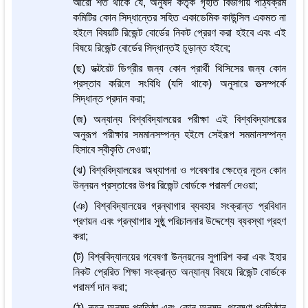
আরো শর্ত থাকে যে, অনুষদ কর্তৃক গৃহীত বিভাগীয় পাঠ্যক্রম
কমিটির কোন সিদ্ধান্তের সহিত একাডেমিক কাউন্সিল একমত না
হইলে বিষয়টি রিজেন্ট বোর্ডের নিকট প্রেরণ করা হইবে এবং এই
বিষয়ে রিজেন্ট বোর্ডের সিদ্ধান্তই চূড়ান্ত হইবে;
(ছ) ডক্টরেট ডিগ্রীর জন্য কোন প্রার্থী থিসিসের জন্য কোন
প্রস্তাব করিলে সংবিধি (যদি থাকে) অনুসারে তত্সম্পর্কে
সিদ্ধান্ত প্রদান করা;
(জ) অন্যান্য বিশ্ববিদ্যালয়ের পরীক্ষা এই বিশ্ববিদ্যালয়ের
অনুরূপ পরীক্ষার সমমানসম্পন্ন হইলে সেইরূপ সমমানসম্পন্ন
হিসাবে স্বীকৃতি দেওয়া;
(ঝ) বিশ্ববিদ্যালয়ের অধ্যাপনা ও গবেষণার ক্ষেত্রে নূতন কোন
উন্নয়ন প্রস্তাবের উপর রিজেন্ট বোর্ডকে পরামর্শ দেওয়া;
(ঞ) বিশ্ববিদ্যালয়ের গ্রন্থাগার ব্যবহার সংক্রান্ত প্রবিধান
প্রণয়ন এবং গ্রন্থাগার সুষ্ঠু পরিচালনার উদ্দেশ্যে ব্যবস্থা গ্রহণ
করা;
(ট) বিশ্ববিদ্যালয়ের গবেষণা উন্নয়নের সুপারিশ করা এবং ইহার
নিকট প্রেরিত শিক্ষা সংক্রান্ত অন্যান্য বিষয়ে রিজেন্ট বোর্ডকে
পরামর্শ দান করা;
(ঠ) নূতন অনুষদ প্রতিষ্ঠা এবং কোন অনুষদ, গবেষণা প্রতিষ্ঠান