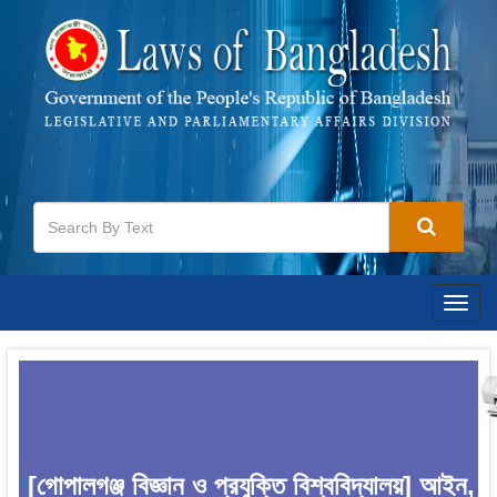
Togg
navig
[গোপালগঞ্জ বিজ্ঞান ও প্রযুক্তি বিশ্ববিদ্যালয়] আইন,
1