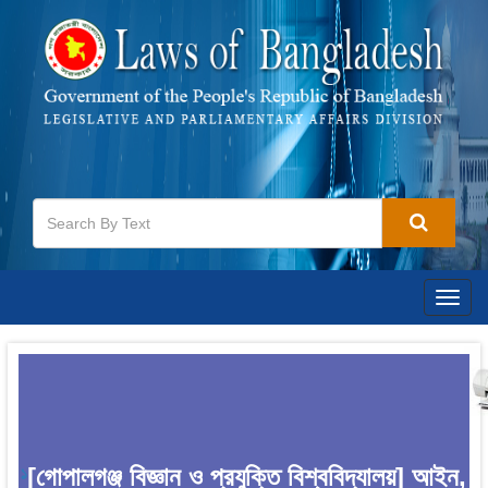
Togg
navig
[গোপালগঞ্জ বিজ্ঞান ও প্রযুক্তি বিশ্ববিদ্যালয়] আইন,
1