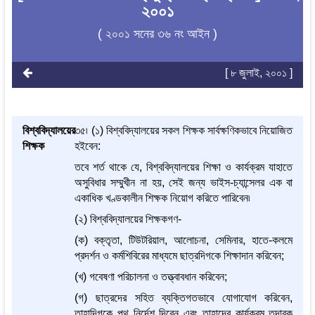
২০০১
( ২০০১ সনের ৩৬ নং আইন )
[ ৮ জুলাই, ২০০১ ]
বিশ্ববিদ্যালয়ের
৩৫৷ (১) বিশ্ববিদ্যালয়ের সকল শিক্ষক সার্বক্ষণিকভাবে নিয়োজিত
শিক্ষক
হইবেন:
তবে শর্ত থাকে যে, বিশ্ববিদ্যালয়ের শিক্ষা ও কার্যক্রম যাহাতে
অসুবিধার সম্মুখীন না হয়, সেই জন্য ভাইস-চ্যান্সেলর এক বা
একাধিক খণ্ডকালীন শিক্ষক নিয়োগ করিতে পারিবেন৷
(২) বিশ্ববিদ্যালয়ের শিক্ষকগণ-
(ক) বক্তৃতা, টিউটরিয়াল, আলোচনা, সেমিনার, হাতে-কলমে
প্রদর্শন ও কর্মশিবিরের মাধ্যমে ছাত্রদিগকে শিক্ষাদান করিবেন;
(খ) গবেষণা পরিচালনা ও তত্ত্বাবধান করিবেন;
(গ) ছাত্রদের সহিত ব্যক্তিগতভাবে যোগাযোগ করিবেন,
তাহাদিগকে পথ নির্দেশ দিবেন এবং তাহাদের কার্যক্রম তদারক