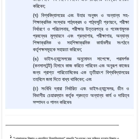
করিবেন;
(ঘ) বিশ্ববিদ্যালয়ের এবং উহার অনুষদ ও অন্যান্য সহ-
শিক্ষাক্রমিক সংস্থার পাঠ্যক্রম ও পাঠ্যসূচী প্রণয়নে, পরীক্ষা
নির্ধারণে ও পরিচালনায়, পরীক্ষার উত্তরপত্র ও গবেষণামূলক
প্রবন্ধের মূল্যায়নে এবং গ্রন্থাগার, পরীক্ষাগার, অন্যান্য
শিক্ষাক্রমিক ও সহশিক্ষাক্রমিক কার্যাবলীর সংগঠনে
কর্তৃপক্ষসমূহকে সহায়তা করিবেন;
(ঙ) ভাইস-চ্যান্সেলরের অনুমোদন সাপেক্ষে, পরামর্শক
(কনসালটেন্ট) হিসাবে কাজ করিতে পারিবেন এবং অনুরূপ কাজের
জন্য প্রাপ্ত পারিতোষিকের এক তৃতীয়াংশ বিশ্ববিদ্যালয়ের
তহবিলে জমা দিতে বাধ্য থাকিবেন; এবং
(চ) সংবিধি দ্বারা নির্ধারিত এবং ভাইস-চ্যান্সেলর, ডীন ও
বিভাগীয় চেয়ারম্যান কর্তৃক প্রদত্ত অন্যান্য কার্য ও দায়িত্ব
সম্পাদন ও পালন করিবেন৷
1
"গোপালগঞ্জ বিজ্ঞান ও প্রযুক্তি বিশ্ববিদ্যালয়” শব্দগুলি "বংগবন্ধু শেখ মুজিবুর রহমান বিজ্ঞান ও