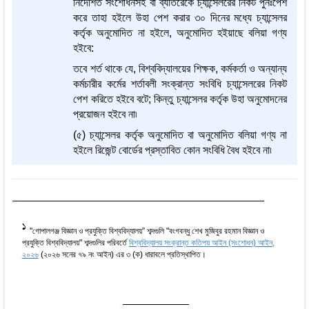
নির্দেশিত সংশোধনসহ বা ব্যতিরেকে চ্যান্সেলরের নিকট পুনঃপেশ
করে তাহা হইলে উহা পেশ করার ৩০ দিনের মধ্যে চ্যান্সেলর
কর্তৃক অনুমোদিত না হইলে, অনুমোদিত হইয়াছে বলিয়া গণ্য
হইবে:
তবে শর্ত থাকে যে, বিশ্ববিদ্যালয়ের শিক্ষক, কর্মকর্তা ও অন্যান্য
কর্মচারীর কর্মের শর্তাবলী সংক্রান্ত সংবিধি চ্যান্সেলরের নিকট
পেশ করিতে হইবে বটে; কিন্তু চ্যান্সেলর কর্তৃক উহা অনুমোদনের
প্রয়োজন হইবে না৷
(৫) চ্যান্সেলর কর্তৃক অনুমোদিত বা অনুমোদিত বলিয়া গণ্য না
হইলে রিজেন্ট বোর্ডের প্রস্তাবিত কোন সংবিধি বৈধ হইবে না৷
1
"গোপালগঞ্জ বিজ্ঞান ও প্রযুক্তি বিশ্ববিদ্যালয়” শব্দগুলি "বংগবন্ধু শেখ মুজিবুর রহমান বিজ্ঞান ও
প্রযুক্তি বিশ্ববিদ্যালয়" শব্দগুলির পরিবর্তে
বিশ্ববিদ্যালয় সংক্রান্ত কতিপয় আইন (সংশোধন) আইন,
২০২৬
(২০২৬ সনের ৭৯ নং আইন) এর ৩ (ক) ধারাবলে প্রতিস্থাপিত।