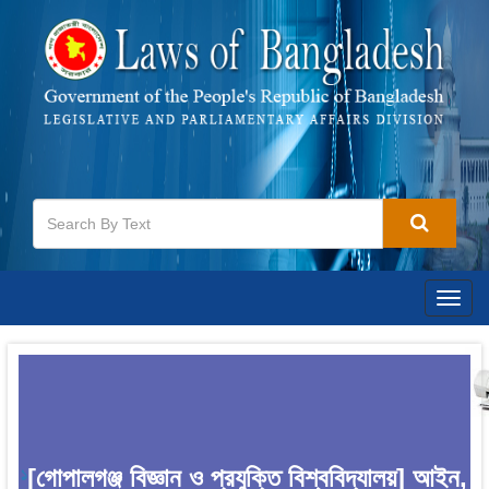
Togg
navig
[গোপালগঞ্জ বিজ্ঞান ও প্রযুক্তি বিশ্ববিদ্যালয়] আইন,
1