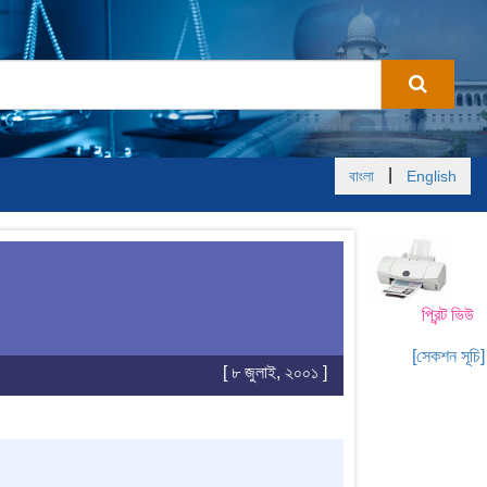
|
বাংলা
English
প্রিন্ট ভিউ
[সেকশন সূচি]
[ ৮ জুলাই, ২০০১ ]