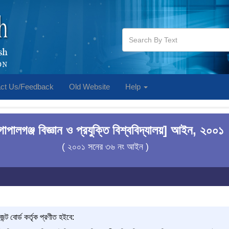
ct Us/Feedback
Old Website
Help
োপালগঞ্জ বিজ্ঞান ও প্রযুক্তি বিশ্ববিদ্যালয়] আইন, ২০০১
( ২০০১ সনের ৩৬ নং আইন )
েন্ট বোর্ড কর্তৃক প্রণীত হইবে: