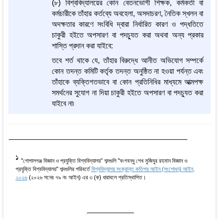
(৮) বিশ্ববিদ্যালয়ের কোন বেতনভোগী শিক্ষক, কর্মকর্তা বা
কর্মচারীকে তাঁহার কর্তব্যে অবহেলা, অসদাচরণ, নৈতিক স্খলন বা
অদক্ষতার কারণে সংবিধি দ্বারা নির্ধারিত কারণ ও পদ্ধতিতে
চাকুরী হইতে অপসারণ বা পদচ্যুত করা অথবা অন্য প্রকার
শাস্তি প্রদান করা যাইবে:
তবে শর্ত থাকে যে, তাঁহার বিরুদ্ধে আনীত অভিযোগ সম্পর্কে
কোন তদন্ত কমিটি কর্তৃক তদন্ত অনুষ্ঠিত না হওয়া পর্যন্ত এবং
তাঁহাকে ব্যক্তিগতভাবে বা কোন প্রতিনিধির মাধ্যমে আত্মপক্ষ
সমর্থনের সুযোগ না দিয়া চাকুরী হইতে অপসারণ বা পদচ্যুত করা
যাইবে না৷
1
"গোপালগঞ্জ বিজ্ঞান ও প্রযুক্তি বিশ্ববিদ্যালয়” শব্দগুলি "বংগবন্ধু শেখ মুজিবুর রহমান বিজ্ঞান ও
প্রযুক্তি বিশ্ববিদ্যালয়" শব্দগুলির পরিবর্তে
বিশ্ববিদ্যালয় সংক্রান্ত কতিপয় আইন (সংশোধন) আইন,
২০২৬
(২০২৬ সনের ৭৯ নং আইন) এর ৩ (ক) ধারাবলে প্রতিস্থাপিত।