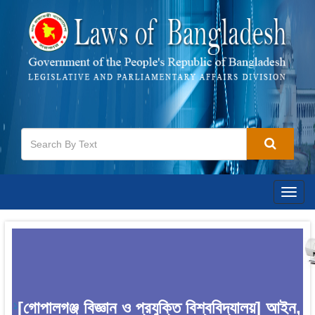
Togg
navig
[গোপালগঞ্জ বিজ্ঞান ও প্রযুক্তি বিশ্ববিদ্যালয়] আইন,
1