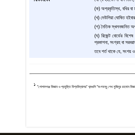
(ক) অপ্রকৃতিস্থ, বধির বা
(খ) দেউলিয়া ঘোষিত হইবার
(গ) নৈতিক স্খলনজনিত অপর
(ঘ) রিজেন্ট বোর্ডের বিশে
প্রকাশনা, সংগ্রহ বা সরবরা
তবে শর্ত থাকে যে, সংশয় ও 
1
"গোপালগঞ্জ বিজ্ঞান ও প্রযুক্তি বিশ্ববিদ্যালয়” শব্দগুলি "বংগবন্ধু শেখ মুজিবুর রহমান বিজ্ঞ