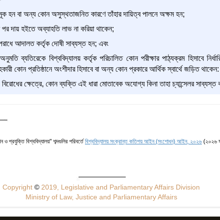
 মূক হন বা অন্য কোন অসুস্থতাজনিত কারণে তাঁহার দায়িত্ব পালনে অক্ষম হন;
 পর দায় হইতে অব্যাহতি লাভ না করিয়া থাকেন;
াধে আদালত কর্তৃক দোষী সাব্যস্ত হন; এবং
ষ অনুমতি ব্যতিরেকে বিশ্ববিদ্যালয় কর্তৃক পরিচালিত কোন পরীক্ষার পাঠ্যক্রম হিসাবে ন
হকারী কোন প্রতিষ্ঠানে অংশীদার হিসাবে বা অন্য কোন প্রকারে আর্থিক স্বার্থে জড়িত থাকেন:
বিরোধের ক্ষেত্রে, কোন ব্যক্তি এই ধারা মোতাবেক অযোগ্য কিনা তাহা চ্যান্সেলর সাব্যস্ত ক
ান ও প্রযুক্তি বিশ্ববিদ্যালয়" শব্দগুলির পরিবর্তে
বিশ্ববিদ্যালয় সংক্রান্ত কতিপয় আইন (সংশোধন) আইন, ২০২৬
(২০২৬ স
Copyright
©
2019, Legislative and Parliamentary Affairs Division
Ministry of Law, Justice and Parliamentary Affairs