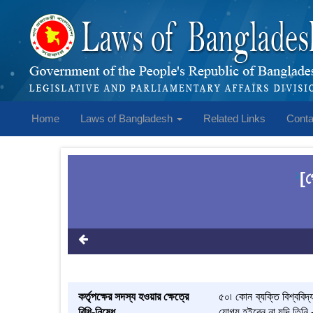
Home
Laws of Bangladesh
Related Links
Conta
[গ
1
কর্তৃপক্ষের সদস্য হওয়ার ক্ষেত্রে
৫০৷ কোন ব্যক্তি বিশ্ববিদ
বিধি-নিষেধ
যোগ্য হইবেন না যদি তিনি,