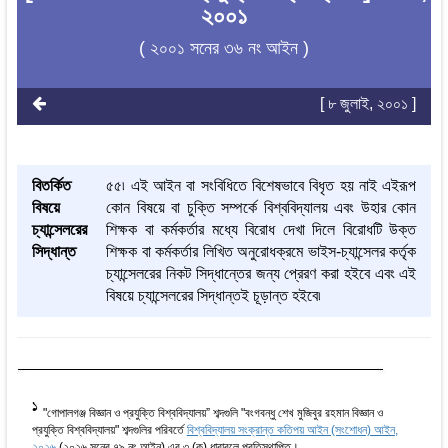
২০০১
( ২০০১ সনের ৩৬ নং আইন )
[ ৮ জুলাই, ২০০১ ]
বিতর্কিত
৫৫৷ এই আইন বা সংবিধিতে বিশেষভাবে বিধৃত হয় নাই এইরূপ
বিষয়ে
কোন বিষয়ে বা চুক্তি সম্পর্কে বিশ্ববিদ্যালয় এবং উহার কোন
চ্যান্সেলরের
শিক্ষক বা কর্মকর্তার মধ্যে বিরোধ দেখা দিলে বিরোধটি উক্ত
সিদ্ধান্ত
শিক্ষক বা কর্মকর্তার লিখিত অনুরোধক্রমে ভাইস-চ্যান্সেলর কর্তৃক
চ্যান্সেলরের নিকট সিদ্ধান্তের জন্য প্রেরণ করা হইবে এবং এই
বিষয়ে চ্যান্সেলরের সিদ্ধান্তই চূড়ান্ত হইবে৷
1
"গোপালগঞ্জ বিজ্ঞান ও প্রযুক্তি বিশ্ববিদ্যালয়” শব্দগুলি "বংগবন্ধু শেখ মুজিবুর রহমান বিজ্ঞান ও
প্রযুক্তি বিশ্ববিদ্যালয়" শব্দগুলির পরিবর্তে
বিশ্ববিদ্যালয় সংক্রান্ত কতিপয় আইন (সংশোধন) আইন,
২০২৬
(২০২৬ সনের ৭৯ নং আইন) এর ৩ (ক) ধারাবলে প্রতিস্থাপিত।