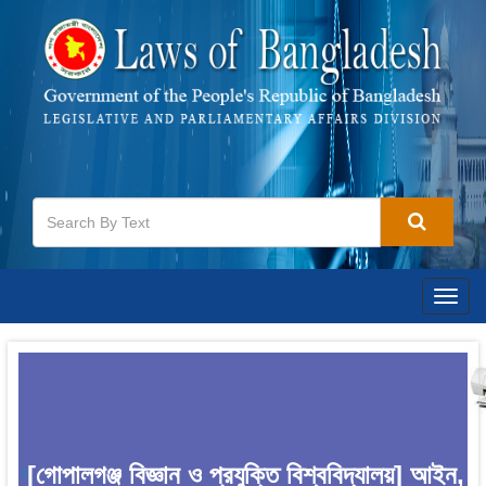
Togg
navig
[গোপালগঞ্জ বিজ্ঞান ও প্রযুক্তি বিশ্ববিদ্যালয়] আইন,
1