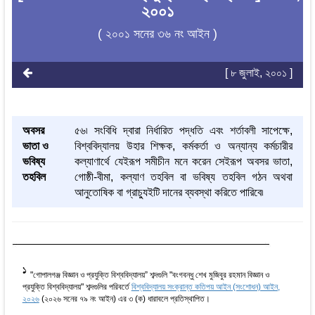
২০০১
( ২০০১ সনের ৩৬ নং আইন )
[ ৮ জুলাই, ২০০১ ]
অবসর
৫৬৷ সংবিধি দ্বারা নির্ধারিত পদ্ধতি এবং শর্তাবলী সাপেক্ষে,
ভাতা ও
বিশ্ববিদ্যালয় উহার শিক্ষক, কর্মকর্তা ও অন্যান্য কর্মচারীর
ভবিষ্য
কল্যাণার্থে যেইরূপ সমীচীন মনে করেন সেইরূপ অবসর ভাতা,
তহবিল
গোষ্ঠী-বীমা, কল্যাণ তহবিল বা ভবিষ্য তহবিল গঠন অথবা
আনুতোষিক বা গ্রাচ্যুইটি দানের ব্যবস্থা করিতে পারিবে৷
1
"গোপালগঞ্জ বিজ্ঞান ও প্রযুক্তি বিশ্ববিদ্যালয়” শব্দগুলি "বংগবন্ধু শেখ মুজিবুর রহমান বিজ্ঞান ও
প্রযুক্তি বিশ্ববিদ্যালয়" শব্দগুলির পরিবর্তে
বিশ্ববিদ্যালয় সংক্রান্ত কতিপয় আইন (সংশোধন) আইন,
২০২৬
(২০২৬ সনের ৭৯ নং আইন) এর ৩ (ক) ধারাবলে প্রতিস্থাপিত।