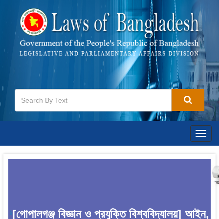
Togg
navig
[গোপালগঞ্জ বিজ্ঞান ও প্রযুক্তি বিশ্ববিদ্যালয়] আইন,
1