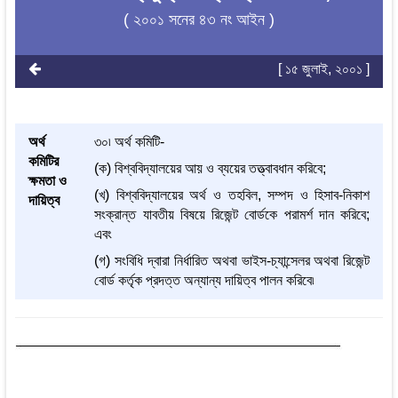
( ২০০১ সনের ৪৩ নং আইন )
[ ১৫ জুলাই, ২০০১ ]
অর্থ
৩০৷ অর্থ কমিটি-
কমিটির
(ক) বিশ্ববিদ্যালয়ের আয় ও ব্যয়ের তত্ত্বাবধান করিবে;
ক্ষমতা ও
(খ) বিশ্ববিদ্যালয়ের অর্থ ও তহবিল, সম্পদ ও হিসাব-নিকাশ
দায়িত্ব
সংক্রান্ত যাবতীয় বিষয়ে রিজেন্ট বোর্ডকে পরামর্শ দান করিবে;
এবং
(গ) সংবিধি দ্বারা নির্ধারিত অথবা ভাইস-চ্যান্সেলর অথবা রিজেন্ট
বোর্ড কর্তৃক প্রদত্ত অন্যান্য দায়িত্ব পালন করিবে৷