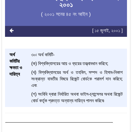
২০০১
( ২০০১ সনের ৪৫ নং আইন )
[ ১৫ জুলাই, ২০০১ ]
অর্থ
৩০৷ অর্থ কমিটি-
কমিটির
(ক) বিশ্ববিদ্যালয়ের আয় ও ব্যয়ের তত্ত্বাবধান করিবে;
ক্ষমতা ও
(খ) বিশ্ববিদ্যালয়ের অর্থ ও তহবিল, সম্পদ ও হিসাব-নিকাশ
দায়িত্ব
সংক্রান্ত যাবতীয় বিষয়ে রিজেন্ট বোর্ডকে পরামর্শ দান করিবে;
এবং
(গ) সংবিধি দ্বারা নির্ধারিত অথবা ভাইস-চ্যান্সেলর অথবা রিজেন্ট
বোর্ড কর্তৃক প্রদত্ত অন্যান্য দায়িত্ব পালন করিবে৷