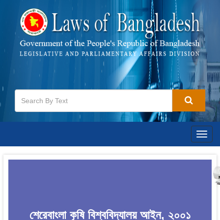
Togg
navig
শেরেবাংলা কৃষি বিশ্ববিদ্যালয় আইন, ২০০১