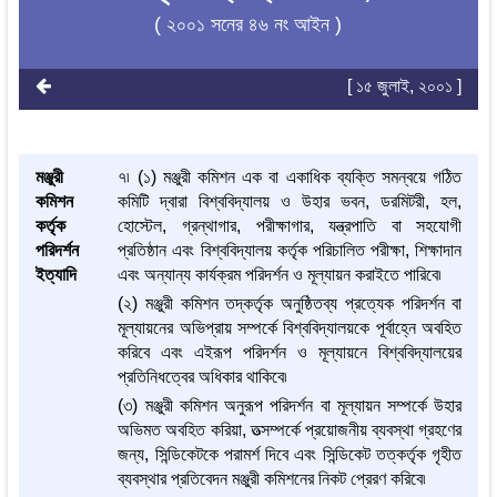
( ২০০১ সনের ৪৬ নং আইন )
[ ১৫ জুলাই, ২০০১ ]
মঞ্জুরী
৭৷ (১) মঞ্জুরী কমিশন এক বা একাধিক ব্যক্তি সমন্বয়ে গঠিত
কমিশন
কমিটি দ্বারা বিশ্ববিদ্যালয় ও উহার ভবন, ডরমিটরী, হল,
কর্তৃক
হোস্টেল, গ্রন্থাগার, পরীক্ষাগার, যন্ত্রপাতি বা সহযোগী
পরিদর্শন
প্রতিষ্ঠান এবং বিশ্ববিদ্যালয় কর্তৃক পরিচালিত পরীক্ষা, শিক্ষাদান
ইত্যাদি
এবং অন্যান্য কার্যক্রম পরিদর্শন ও মূল্যায়ন করাইতে পারিবে৷
(২) মঞ্জুরী কমিশন তদ্‌কর্তৃক অনুষ্ঠিতব্য প্রত্যেক পরিদর্শন বা
মূল্যায়নের অভিপ্রায় সম্পর্কে বিশ্ববিদ্যালয়কে পূর্বাহ্নে অবহিত
করিবে এবং এইরূপ পরিদর্শন ও মূল্যায়নে বিশ্ববিদ্যালয়ের
প্রতিনিধত্বের অধিকার থাকিবে৷
(৩) মঞ্জুরী কমিশন অনুরূপ পরিদর্শন বা মূল্যায়ন সম্পর্কে উহার
অভিমত অবহিত করিয়া, তত্সম্পর্কে প্রয়োজনীয় ব্যবস্থা গ্রহণের
জন্য, সিন্ডিকেটকে পরামর্শ দিবে এবং সিন্ডিকেট তত্কর্তৃক গৃহীত
ব্যবস্থার প্রতিবেদন মঞ্জুরী কমিশনের নিকট প্রেরণ করিবে৷