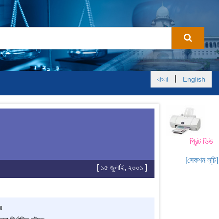
|
বাংলা
English
প্রিন্ট ভিউ
[সেকশন সূচি]
[ ১৫ জুলাই, ২০০১ ]
৷