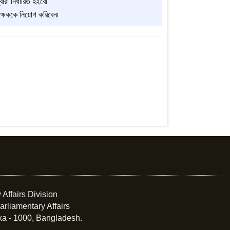
রা নির্ধারিত হইবে৷
ীক্ষককে নিয়োগ করিবেন৷
 Affairs Division
arliamentary Affairs
ka - 1000, Bangladesh.