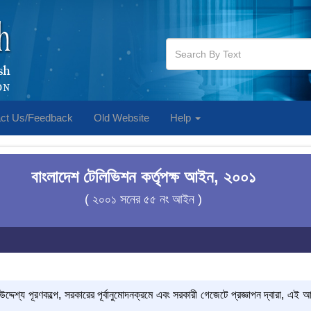
ct Us/Feedback
Old Website
Help
বাংলাদেশ টেলিভিশন কর্তৃপক্ষ আইন, ২০০১
( ২০০১ সনের ৫৫ নং আইন )
দ্দেশ্য পূরণকল্পে, সরকারের পূর্বানুমোদনক্রমে এবং সরকারী গেজেটে প্রজ্ঞাপন দ্বারা, এই