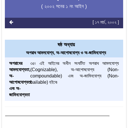
( ২০০২ সনের ১ নং আইন )
[ ১৭ মার্চ, ২০০২ ]
ষষ্ঠ অধ্যায়
অপরাধ আমলযোগ্য, অ-আপোষযোগ্য ও অ-জামিনযোগ্য
অপরাধের
৩৫৷ এই আইনের অধীন সংঘটিত অপরাধ আমলযোগ্য
আমলযোগ্যতা,
(Cognizable), অ-আপোষযোগ্য (Non-
অ-
compoundable) এবং অ-জামিনযোগ্য (Non-
আপোষযোগ্যতা
bailable) হইবে৷
এবং অ-
জামিনযোগ্যতা