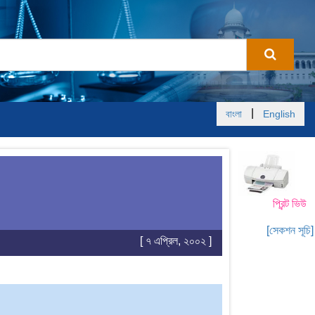
|
বাংলা
English
প্রিন্ট ভিউ
[সেকশন সূচি]
[ ৭ এপ্রিল, ২০০২ ]