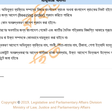
মানিলন্ডারিং আদালত
ভিযুক্ত ব্যক্তির সম্পদের বিষয়ে বাংলাদেশ ব্যাংক অথবা বাংলাদেশ ব্যাংকের নিকট হইত
র জন্য আদেশ (freezing order) প্রদান করিতে পারিবে৷
ন কোন অবরুদ্ধকরণ আদেশ প্রদান করা হইলে-
ারণের অবগতির জন্য বাংলাদেশ গেজেট এবং জাতীয় দৈনিক পত্রিকায় বিজ্ঞপ্তি আকারে প্রচার
ন্তর বা উক্ত সম্পদকে কোনভাবে দায়যুক্ত করা যাইবে না৷
ধকরণ আদেশে অভিযুক্ত ব্যক্তির নাম, পদবী, পিতা-মাতার নাম, ঠিকানা, পেশা ইত্যাদি যতদূ
 একাউন্ট অবরুদ্ধকরণের আদেশ কার্যকর থাকা অবস্থায়, উক্ত আদেশে ভিন্নরূপ উল্লেখ না
ন্টে জমা হইবে৷
Copyright
©
2019, Legislative and Parliamentary Affairs Division
Ministry of Law, Justice and Parliamentary Affairs