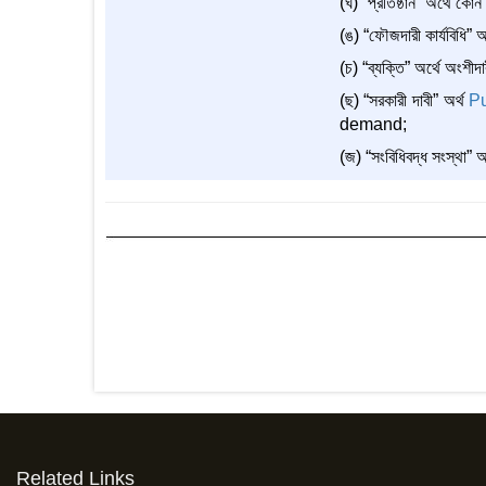
(ঘ) “প্রতিষ্ঠান” অর্থে কোন
(ঙ) “ফৌজদারী কার্যবিধি” অ
(চ) “ব্যক্তি” অর্থে অংশীদ
(ছ) “সরকারী দাবী” অর্থ
P
demand;
(জ) “সংবিধিবদ্ধ সংস্থা” অ
Related Links