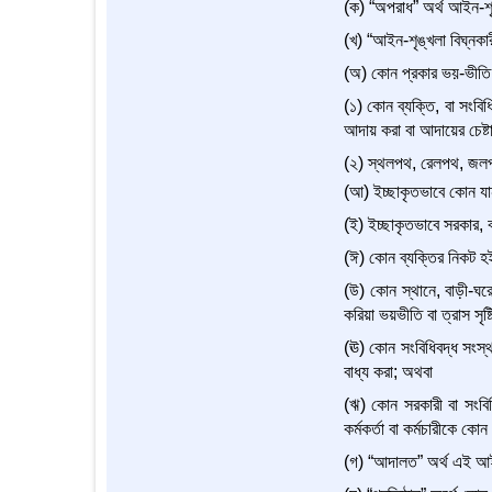
(ক) “অপরাধ” অর্থ আইন-শৃঙ
(খ) “আইন-শৃঙ্খলা বিঘ্নকা
(অ) কোন প্রকার ভয়-ভীতি 
(১) কোন ব্যক্তি, বা সংবিধ
আদায় করা বা আদায়ের চেষ্টা
(২) স্থলপথ, রেলপথ, জলপথ 
(আ) ইচ্ছাকৃতভাবে কোন যা
(ই) ইচ্ছাকৃতভাবে সরকার, ব
(ঈ) কোন ব্যক্তির নিকট হই
(উ) কোন স্থানে, বাড়ী-ঘরে
করিয়া ভয়ভীতি বা ত্রাস সৃষ্
(ঊ) কোন সংবিধিবদ্ধ সংস্থা
বাধ্য করা; অথবা
(ঋ) কোন সরকারী বা সংবিধি
কর্মকর্তা বা কর্মচারীকে কোন
(গ) “আদালত” অর্থ এই আই