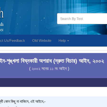
ct Us/Feedback
Old Website
Help
ন-শৃঙ্খলা বিঘ্নকারী অপরাধ (দ্রুত বিচার) আইন, ২০০২
( ২০০২ সনের ১১ নং আইন )
ন্থী কোন কিছু না থাকিলে, এই আইনে,-