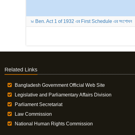
৯৷ Ben. Act 1 of 1932 এর First Schedule এর সংশোধন
Related Links
Bangladesh Government Official Web Site
Legislative and Parliamentary Affairs Division
Parliament Secretariat
Law Commission
National Human Rights Commission