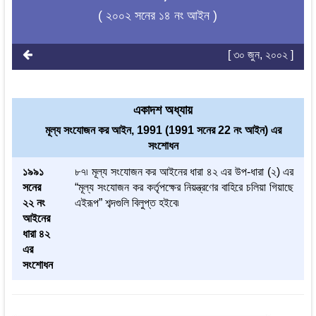
( ২০০২ সনের ১৪ নং আইন )
[ ৩০ জুন, ২০০২ ]
একাদশ অধ্যায়
মূল্য সংযোজন কর আইন, 1991 (1991 সনের 22 নং আইন) এর
সংশোধন
১৯৯১
৮৭৷ মূল্য সংযোজন কর আইনের ধারা ৪২ এর উপ-ধারা (২) এর
সনের
“মূল্য সংযোজন কর কর্তৃপক্ষের নিয়ন্ত্রণের বাহিরে চলিয়া গিয়াছে
২২ নং
এইরূপ” শব্দগুলি বিলুপ্ত হইবে৷
আইনের
ধারা ৪২
এর
সংশোধন