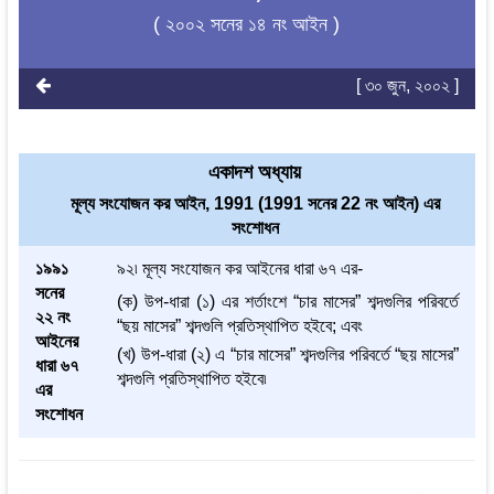
( ২০০২ সনের ১৪ নং আইন )
[ ৩০ জুন, ২০০২ ]
একাদশ অধ্যায়
মূল্য সংযোজন কর আইন, 1991 (1991 সনের 22 নং আইন) এর
সংশোধন
১৯৯১
৯২৷ মূল্য সংযোজন কর আইনের ধারা ৬৭ এর-
সনের
(ক) উপ-ধারা (১) এর শর্তাংশে “চার মাসের” শব্দগুলির পরিবর্তে
২২ নং
“ছয় মাসের” শব্দগুলি প্রতিস্থাপিত হইবে; এবং
আইনের
(খ) উপ-ধারা (২) এ “চার মাসের” শব্দগুলির পরিবর্তে “ছয় মাসের”
ধারা ৬৭
শব্দগুলি প্রতিস্থাপিত হইবে৷
এর
সংশোধন