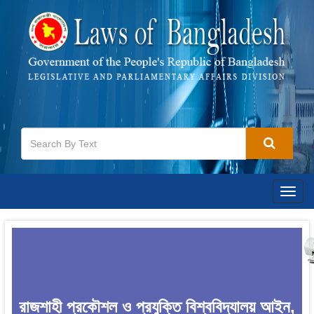
Togg
navig
রাজশাহী প্রকৌশল ও প্রযুক্তি বিশ্ববিদ্যালয় আইন,