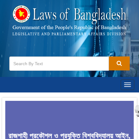
Togg
navig
রাজশাহী প্রকৌশল ও প্রযুক্তি বিশ্ববিদ্যালয় আইন,