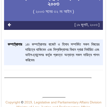
২০০৩
( ২০০৩ সনের ৩২ নং আইন )
[ ১৯ জুলাই, ২০০৩ ]
কম্পট্রোলার
১৪৷ কম্পট্রোলার বাজেট ও হিসাব সম্পর্কিত সকল বিষয়ের
দায়িত্বে থাকিবেন এবং বিশ্ববিদ্যালয় বিধান দ্বারা নির্ধারিত এবং
ভাইস-চ্যান্সেলর কর্তৃক প্রদত্ত অন্যান্য সকল দায়িত্ব পালন
করিবেন৷
Copyright
©
2019, Legislative and Parliamentary Affairs Division