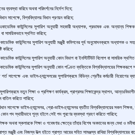
নের ব্যবস্থা করিবে অথবা পরিদর্শনের নির্দেশ দিবে;
ান সাপেক্ষে, বিশ্ববিদ্যালয় বিধান প্রণয়ন করিবে;
একাডেমিক কাউন্সিলের সুপারিশ অনুযায়ী সহকারী অধ্যাপক, প্রভাষক এবং অন্যান্য শিক্ষ
োপ বা সাময়িকভাবে স্থগিত করিবে;
কাডেমিক কাউন্সিলের সুপারিশ অনুযায়ী মঞ্জুরী কমিশনের পূর্ব অনুমোদনক্রমে অধ্যাপক ও সহয
টি করিবে;
কাডেমিক কাউন্সিলের সুপারিশ অনুযায়ী কোন বিভাগ বা ইনস্টিটিউট বিলোপ বা সাময়িক স্থগিত
াডেমিক কাউন্সিলের সুপারিশ অনুযায়ী কোন পণ্ডিত ব্যক্তিকে বিশ্ববিদ্যালয়ের শিক্ষকরূপে স্
রিত শর্ত সাপেক্ষে এবং ভাইস-চ্যান্সেলরের সুপারিশক্রমে বিভিন্ন শ্রেণীর কর্মচারী নিয়োগের ব্য
পারিশক্রমে নতুন শিক্ষা ও প্রশিক্ষণ কার্যক্রম, প্রাগ্রসর শিক্ষাকেন্দ্র স্থাপন, আন্তঃবিভাগী
রম বাতিল করিতে পারিবে;
 সাপেক্ষে ভাইস-চ্যান্সেলর, প্রো-ভাইস-চ্যান্সেলর ব্যতীত বিশ্ববিদ্যালয়ের সকল শিক্ষক, কর্ম
ের কোন পদ স্থায়ীভাবে শূন্য হইলে সেই পদ পূরণের ব্যবস্থা গ্রহণ করিতে পারিবে;
িক্ষক অথবা স্কলারকে শিক্ষা ও গবেষণার ক্ষেত্রে তাঁহার বিশেষ অবদানের জন্য মেধা ও মনীষার
রাপ্ত মঞ্জুরী এবং নিজস্ব উত্স হইতে প্রাপ্ত আয়ের সহিত সামঞ্জস্য রাখিয়া বিশ্ববিদ্যালয়ের