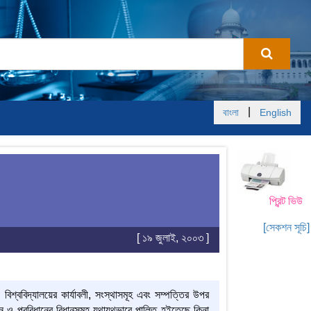
|
বাংলা
English
প্রিন্ট ভিউ
[সেকশন সূচি]
[ ১৯ জুলাই, ২০০৩ ]
, বিশ্ববিদ্যালয়ের কার্যাবলী, সংস্থাসমূহ এবং সম্পত্তির উপর
বিধান ও প্রবিধানের বিধানসমূহ যথাযথভাবে পালিত হইতেছে কিনা