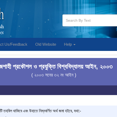
ct Us/Feedback
Old Website
Help
জশাহী প্রকৌশল ও প্রযুক্তি বিশ্ববিদ্যালয় আইন, ২০০৩
( ২০০৩ সনের ৩২ নং আইন )
টি তহবিল থাকিবে এবং উহাতে নিম্নবর্ণিত অর্থ জমা হইবে, যথা:-