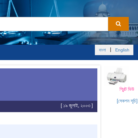
|
বাংলা
English
প্রিন্ট ভিউ
[সেকশন সূচি]
[ ১৯ জুলাই, ২০০৩ ]