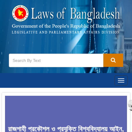
Togg
navig
রাজশাহী প্রকৌশল ও প্রযুক্তি বিশ্ববিদ্যালয় আইন,