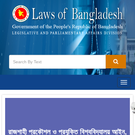
Togg
navig
রাজশাহী প্রকৌশল ও প্রযুক্তি বিশ্ববিদ্যালয় আইন,