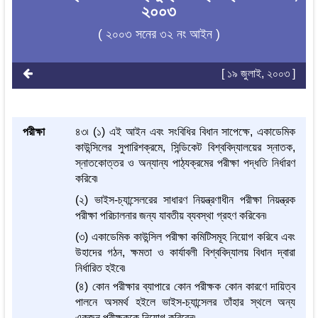
২০০৩
( ২০০৩ সনের ৩২ নং আইন )
[ ১৯ জুলাই, ২০০৩ ]
পরীক্ষা
৪৩৷ (১) এই আইন এবং সংবিধির বিধান সাপেক্ষে, একাডেমিক
কাউন্সিলের সুপারিশক্রমে, সিন্ডিকেট বিশ্ববিদ্যালয়ের স্নাতক,
স্নাতকোত্তর ও অন্যান্য পাঠ্যক্রমের পরীক্ষা পদ্ধতি নির্ধারণ
করিবে৷
(২) ভাইস-চ্যান্সেলরের সাধারণ নিয়ন্ত্রণাধীন পরীক্ষা নিয়ন্ত্রক
পরীক্ষা পরিচালনার জন্য যাবতীয় ব্যবস্থা গ্রহণ করিবেন৷
(৩) একাডেমিক কাউন্সিল পরীক্ষা কমিটিসমূহ নিয়োগ করিবে এবং
উহাদের গঠন, ক্ষমতা ও কার্যাবলী বিশ্ববিদ্যালয় বিধান দ্বারা
নির্ধারিত হইবে৷
(৪) কোন পরীক্ষার ব্যাপারে কোন পরীক্ষক কোন কারণে দায়িত্ব
পালনে অসমর্থ হইলে ভাইস-চ্যান্সেলর তাঁহার স্থলে অন্য
একজন পরীক্ষককে নিয়োগ করিবেন৷