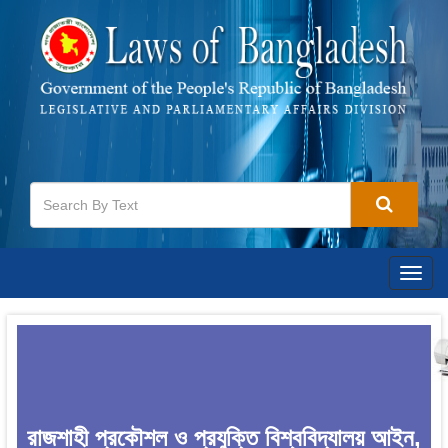
Togg
navig
রাজশাহী প্রকৌশল ও প্রযুক্তি বিশ্ববিদ্যালয় আইন,