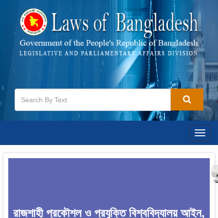
Togg
navig
রাজশাহী প্রকৌশল ও প্রযুক্তি বিশ্ববিদ্যালয় আইন,