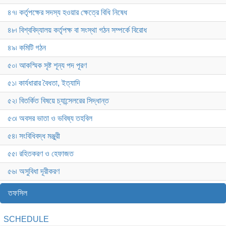
৪৭৷ কর্তৃপক্ষের সদস্য হওয়ার ক্ষেত্রে বিধি নিষেধ
৪৮৷ বিশ্ববিদ্যালয় কর্তৃপক্ষ বা সংস্থা গঠন সম্পর্কে বিরোধ
৪৯৷ কমিটি গঠন
৫০৷ আকস্মিক সৃষ্ট শূন্য পদ পূরণ
৫১৷ কার্যধারার বৈধতা, ইত্যাদি
৫২৷ বিতর্কিত বিষয়ে চ্যান্সেলরের সিদ্ধান্ত
৫৩৷ অবসর ভাতা ও ভবিষ্য তহবিল
৫৪৷ সংবিধিবদ্ধ মঞ্জুরী
৫৫৷ রহিতকরণ ও হেফাজত
৫৬৷ অসুবিধা দূরীকরণ
তফসিল
SCHEDULE