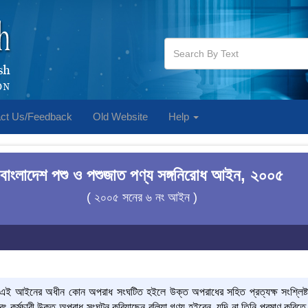
ct Us/Feedback
Old Website
Help
বাংলাদেশ পশু ও পশুজাত পণ্য সঙ্গনিরোধ আইন, ২০০৫
( ২০০৫ সনের ৬ নং আইন )
ক এই আইনের অধীন কোন অপরাধ সংঘটিত হইলে উক্ত অপরাধের সহিত প্রত্যক্ষ সংশ্লিষ্টত
 এবং কর্মচারী উক্ত অপরাধ সংঘটন করিয়াছেন বলিয়া গণ্য হইবেন, যদি না তিনি প্রমাণ করি