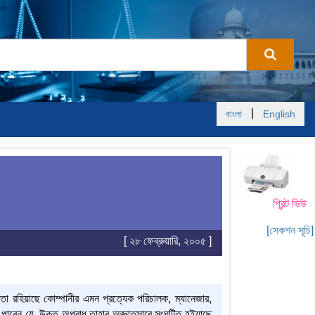
|
বাংলা
English
প্রিন্ট ভিউ
[সেকশন সূচি]
[ ২৮ ফেব্রুয়ারি, ২০০৫ ]
া রহিয়াছে কোম্পানীর এমন প্রত্যেক পরিচালক, ম্যানেজার,
তে পারেন যে, উক্ত অপরাধ তাহার অজ্ঞাতসারে সংঘটিত হইয়াছে