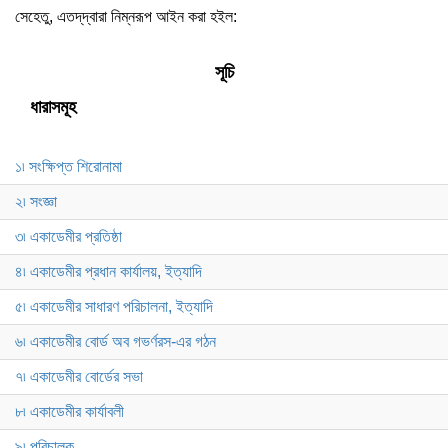
সেহেতু, এতদ্‌দ্বারা নিম্নরূপ আইন করা হইল:
সূচি
ধারাসমূহ
১৷ সংক্ষিপ্ত শিরোনামা
২৷ সংজ্ঞা
৩৷ একাডেমীর প্রতিষ্ঠা
৪৷ একাডেমীর প্রধান কার্যালয়, ইত্যাদি
৫৷ একাডেমীর সাধারণ পরিচালনা, ইত্যাদি
৬৷ একাডেমীর বোর্ড অব গভর্ণরস-এর গঠন
৭৷ একাডেমীর বোর্ডের সভা
৮৷ একাডেমীর কার্যাবলী
৯৷ পরিচালক