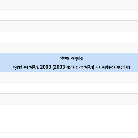
পঞ্চম অধ্যায়
ভ্রমণ কর আইন, 2003 (2003 সনের ৫ নং আইন) এর অধিকতর সংশোধন