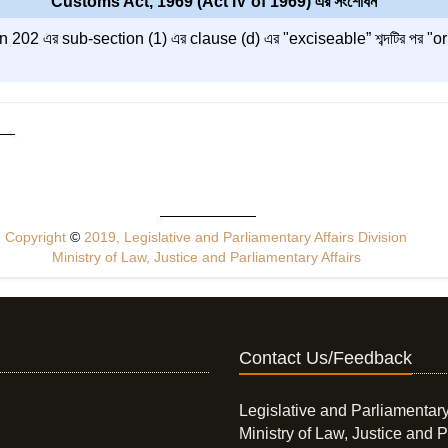
Customs Act, 1969 (Act IV of 1969) এর সংশোধন
n 202 এর sub-section (1) এর clause (d) এর "exciseable” শব্দটির পর "or 
Copyright
©
2019, Legislative and Parliamentary Affairs Division
Ministry of Law, Justice and Parliamentary Affairs
Contact Us/Feedback
Legislative and Parliamentary
Ministry of Law, Justice and P