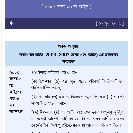
( ২০০৫ সনের ১৬ নং আইন )
[ ৩০ জুন, ২০০৫ ]
পঞ্চম অধ্যায়
ভ্রমণ কর আইন, 2003 (2003 সনের ৫ নং আইন) এর অধিকতর
সংশোধন
২০০৩
৪২৷ উক্ত আইনের ধারা ৩ এর-
সনের ৫
(ক) উপ-ধারা (৬) এর “সুদ” শব্দের পরিবর্তে “জরিমানা” শব্দ
নং
প্রতিস্থাপিত হইবে;
আইনের
(খ) উপ-ধারা (৬) এর পর নিম্নরূপ নতুন উপ-ধারা (৭) ও (৮)
ধারা ৩
সংযোজিত হইবে, যথা:-
এর
সংশোধন
“(৭) উপ-ধারা (৬) এর অধীন আদেশের দ্বারা সংক্ষুব্ধ ব্যক্তি
বা সংস্থা আদেশ প্রাপ্তির ৩০ দিনের মধ্যে জাতীয় রাজস্ব
বোর্ডের নিকট উহা পুনঃবিবেচনার জন্য আবেদন করিতে পারিবেন৷