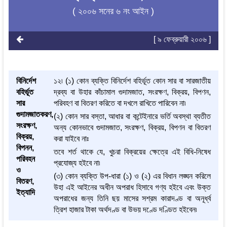
( ২০০৬ সনের ৬ নং আইন )
[ ৯ ফেব্রুয়ারী ২০০৬ ]
বিনির্দেশ
১২৷ (১) কোন ব্যক্তি বিনির্দেশ বহির্ভূত কোন সার বা সারজাতীয়
বহির্ভূত
দ্রব্য বা উহার কাঁচামাল গুদামজাত, সংরক্ষণ, বিক্রয়, বিপণন,
সার
পরিবহণ বা বিতরণ করিতে বা দখলে রাখিতে পারিবেন না৷
গুদামজাতকরণ,
(২) কোন সার বস্তা, আধার বা কন্টেইনারে ভর্তি অবস্থা ব্যতীত
সংরক্ষণ,
অন্য কোনভাবে গুদামজাত, সংরক্ষণ, বিক্রয়, বিপণন বা বিতরণ
বিক্রয়,
করা যাইবে নাঃ
বিপনন,
তবে শর্ত থাকে যে, খুচরা বিক্রয়ের ক্ষেত্রে এই বিধি-নিষেধ
পরিবহন
প্রযোজ্য হইবে না৷
ও
(৩) কোন ব্যক্তি উপ-ধারা (১) ও (২) এর বিধান লঙ্ঘন করিলে
বিতরণ,
উহা এই আইনের অধীন অপরাধ হিসাবে গণ্য হইবে এবং উক্ত
ইত্যাদি
অপরাধের জন্য তিনি ছয় মাসের সশ্রম কারাদণ্ড বা অনূর্ধ্ব
ত্রিশ হাজার টাকা অর্থদণ্ড বা উভয় দণ্ডে দণ্ডিত হইবেন৷