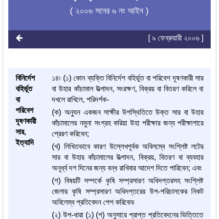
( ২০০৬ সনের ৬ নং আইন )
[ ৯ ফেব্রুয়ারী ২০০৬ ]
বিনির্দেশ
১৪৷ (১) কোন ব্যক্তি বিনির্দেশ বহির্ভূত বা পরিবেশ দূষণকারী সার
বহির্ভূত
বা উহার কাঁচামাল উত্পাদন, সংরক্ষণ, বিক্রয় বা বিতরণ করিলে বা
বা
দখলে রাখিলে, পরিদর্শক-
পরিবেশ
(ক) অন্যুন একজন সাক্ষীর উপস্থিতিতে উক্ত সার বা উহার
দূষণকারী
কাঁচামালের নমুনা সংগ্রহ করিয়া উহা পরীক্ষার জন্য পরীক্ষাগারে
সার,
প্রেরণ করিবেন;
ইত্যাদি
(খ) লিখিতভাবে কারণ উল্লেখপূর্বক অবিলম্বে সংশ্লিষ্ট লটের
সার বা উহার কাঁচামালের উত্পাদন, বিক্রয়, বিতরণ বা ব্যবহার
অনূর্ধ্ব দশ দিনের জন্য বন্ধ রাখিবার আদেশ দিতে পারিবেন; এবং
(গ) বিষয়টি সম্পর্কে কৃষি সম্প্রসারণ অধিদপ্তরসহ সংশ্লিষ্ট
জেলার কৃষি সম্প্রসারণ অধিদপ্তরের উপ-পরিচালকের নিকট
অবিলেম্ব প্রতিবেদন পেশ করিবেন৷
(২) উপ-ধারা (১) (গ) অনুসারে প্রাপ্ত প্রতিবেদনের ভিত্তিতে