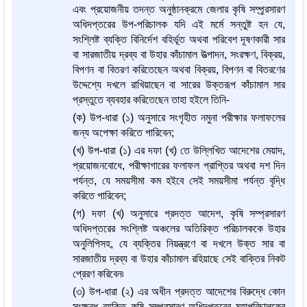
এবং প্রয়োজনীয় তদন্ত অনুষ্ঠানক্রমে জেলার কৃষি সম্প্র্রসারণ
অধিদপ্তরের উপ-পরিচালক যদি এই মর্মে সন্তুষ্ট হন যে,
সংশ্লিষ্ট ব্যক্তি বিনির্দেশ বহির্ভূত অথবা পরিবেশ দূষণকারী সার
বা সারজাতীয় দ্রব্য বা উহার কাঁচামাল উত্পাদন, সংরক্ষণ, বিক্রয়,
বিপণন বা বিতরণ করিতেছেন অথবা বিক্রয়, বিপণন বা বিতরণের
উদ্দেশ্যে দখলে রাখিয়াছেন বা সারের উক্তরূপ কাঁচামাল সার
প্রস্তুতে ব্যবহার করিতেছেন তাহা হইলে তিনি-
(ক) উপ-ধারা (১) অনুসারে সংগৃহীত নমুনা পরীক্ষার ফলাফলের
জন্য অপেক্ষা করিতে পারিবেন;
(খ) উপ-ধারা (১) এর দফা (খ) তে উল্লিখিত আদেশের মেয়াদ,
প্রয়োজনবোধে, পরীক্ষাগারের ফলাফল প্রাপ্তির অথবা দশ দিন
পর্যন্ত, যে সময়সীমা কম হইবে সেই সময়সীমা পর্যন্ত বৃদ্ধি
করিতে পারিবেন;
(গ) দফা (খ) অনুসারে প্রদত্ত আদেশ, কৃষি সম্প্রসারণ
অধিদপ্তরের সংশ্লিষ্ট অঞ্চলের অতিরিক্ত পরিচালককে উহার
অনুলিপিসহ, যে ব্যক্তির নিয়ন্ত্রণে বা দখলে উক্ত সার বা
সারজাতীয় দ্রব্য বা উহার কাঁচামাল রহিয়াছে সেই বাক্তির নিকট
প্রেরণ করিবেন৷
(৩) উপ-ধারা (২) এর অধীন প্রদত্ত আদেশের বিরুদ্ধে কোন
সংক্ষুব্ধ ব্যক্তি কৃষি সম্প্র্রসারণ অধিদপ্তরের মহাপরিচালকের