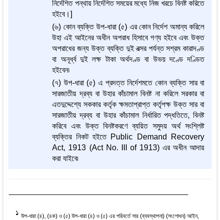
নির্দেশিত পন্থায় নির্দেশিত সময়ের মধ্যে নিজ খরচে বিনষ্ট করিতে
হইবে।]
(৬) কোন ব্যক্তি উপ-ধারা (৫) এর কোন নির্দেশ অমান্য করিলে
উহা এই আইনের অধীন অপরাধ হিসাবে গণ্য হইবে এবং উক্ত
অপরাধের জন্য উক্ত ব্যক্তি দুই বত্সর পর্যন্ত সশ্রম কারাদণ্ড
বা অনূর্ধ্ব দুই লক্ষ টাকা অর্থদণ্ড বা উভয় দণ্ডে দণ্ডিত
হইবেন৷
(৭) উপ-ধারা (৫) এ প্রদত্ত নির্দেশমতে কোন ব্যক্তি সার বা
সারজাতীয় দ্রব্য বা উহার কাঁচামাল বিনষ্ট না করিলে সরকার বা
এতদুদ্দেশ্যে সককার কর্তৃক ক্ষমতাপ্রাপ্ত কর্তৃপক্ষ উক্ত সার বা
সারজাতীয় দ্রব্য বা উহার কাঁচামাল নির্ধারিত পদ্ধতিতে, বিনষ্ট
করিবে এবং উক্ত বিনষ্টকরণে ব্যয়িত সমুদয় অর্থ সংশ্লিষ্ট
ব্যক্তির নিকট হইতে Public Demand Recovery
Act, 1913 (Act No. III of 1913) এর অধীন আদায়
করা যাইবে৷
1
উপ-ধারা (৪), (৪ক) ও (৫) উপ-ধারা (৪) ও (৫) এর পরিবর্তে সার (ব্যবস্থাপনা) (সংশোধন) আইন,