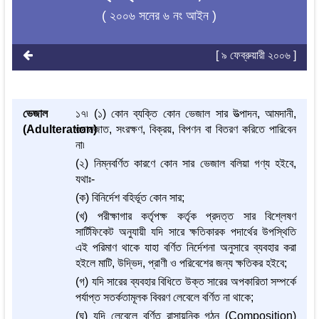
( ২০০৬ সনের ৬ নং আইন )
[ ৯ ফেব্রুয়ারী ২০০৬ ]
ভেজাল
১৭৷ (১) কোন ব্যক্তি কোন ভেজাল সার উত্পাদন, আমদানী,
(Adulteration)
গুদামজাত, সংরক্ষণ, বিক্রয়, বিপণন বা বিতরণ করিতে পারিবেন
না৷
(২) নিম্নবর্ণিত কারণে কোন সার ভেজাল বলিয়া গণ্য হইবে,
যথাঃ-
(ক) বিনির্দেশ বহির্ভূত কোন সার;
(খ) পরীক্ষাগার কর্তৃপক্ষ কর্তৃক প্রদত্ত সার বিশ্লেষণ
সার্টিফিকেট অনুযায়ী যদি সারে ক্ষতিকারক পদার্থের উপস্থিতি
এই পরিমাণ থাকে যাহা বর্ণিত নির্দেশনা অনুসারে ব্যবহার করা
হইলে মাটি, উদ্ভিদ, প্রাণী ও পরিবেশের জন্য ক্ষতিকর হইবে;
(গ) যদি সারের ব্যবহার বিধিতে উক্ত সারের অপকারিতা সম্পর্কে
পর্যাপ্ত সতর্কতামূলক বিবরণ লেবেলে বর্ণিত না থাকে;
(ঘ) যদি লেবেলে বর্ণিত রাসায়নিক গঠন (Composition)