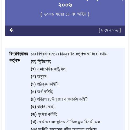
২০০৬
( ২০০৬ সনের ১৮ নং আইন )
[ ৯ মে ২০০৬ ]
বিশ্ববিদ্যালয়
১৬৷ বিশ্ববিদ্যালয়ের নিম্নবর্ণিত কর্তৃপক্ষ থাকিবে, যথাঃ-
কর্তৃপক্ষ
(ক) সিন্ডিকেট;
(খ) একাডেমিক কাউন্সিল;
(গ) অনুষদ;
(ঘ) পাঠক্রম কমিটি;
(ঙ) অর্থ কমিটি;
(চ) পরিকল্পনা, উন্নয়ন ও ওয়ার্কস কমিটি;
(ছ) বাছাই বোর্ড;
(জ) শৃংখলা কমিটি;
(ঝ) বোর্ড অব এডভান্সড স্টাডিজ এন্ড রিসার্চ; এবং
(ঞ) সংবিধি মোতাবেক গঠিত অন্যান্য কর্তৃপক্ষ৷