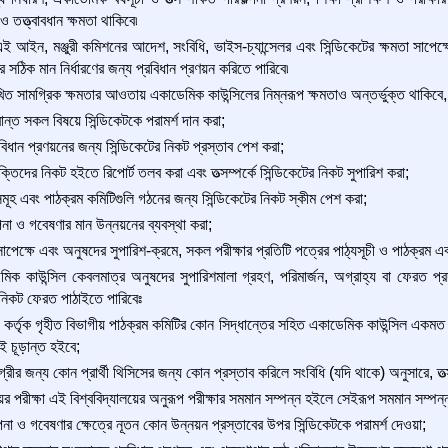
ও তত্ত্বাবধান ক্ষমতা থাকিবে৷
ই আইন, মঞ্জুরী কমিশনের আদেশ, সংবিধি, ভাইস-চ্যান্সেলর এবং সিন্ডিকেটের ক্ষমতা সাপ
ার সঠিক মান নির্ধারণের জন্য প্রবিধান প্রণয়ন করিতে পারিবে৷
িত সামগ্রিক ক্ষমতার আওতায় একাডেমিক কাউন্সিলের নিম্নরূপ ক্ষমতাও অন্তর্ভুক্ত থাকিবে,
্রান্ত সকল বিষয়ে সিন্ডিকেটকে পরামর্শ দান করা;
 বিধান প্রণয়নের জন্য সিন্ডিকেটের নিকট প্রস্তাব পেশ করা;
তিদের নিকট হইতে রিপোর্ট তলব করা এবং তত্সম্পর্কে সিন্ডিকেটের নিকট সুপারিশ করা;
সমূহ এবং পাঠক্রম কমিটিগুলি গঠনের জন্য সিন্ডিকেটের নিকট স্কীম পেশ করা;
পনা ও গবেষণার মান উন্নয়নের ব্যবস্থা করা;
াপেক্ষে এবং অনুষদের সুপারিশ-ক্রমে, সকল পরীক্ষার প্রতিটি পত্রের পাঠ্যসূচী ও পাঠক্রম এব
িক কাউন্সিল কেবলমাত্র অনুষদের সুপারিশমালা গ্রহণ, পরিমার্জন, অগ্রাহ্য বা ফেরত প্র
নিকট ফেরত পাঠাইতে পারিবেঃ
কর্তৃক গৃহীত বিভাগীয় পাঠক্রম কমিটির কোন সিদ্ধান্তের সহিত একাডেমিক কাউন্সিল একমত 
তই চূড়ান্ত হইবে;
্রীর জন্য কোন প্রার্থী থিসিসের জন্য কোন প্রস্তাব করিলে সংবিধি (যদি থাকে) অনুসারে, তত্সম
য়ের পরীক্ষা এই বিশ্ববিদ্যালয়ের অনুরূপ পরীক্ষার সমমান সম্পন্ন হইলে সেইরূপ সমমান সম্পন্ন
পনা ও গবেষণার ক্ষেত্রে নূতন কোন উন্নয়ন প্রস্তাবের উপর সিন্ডিকেটকে পরামর্শ দেওয়া;