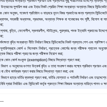
গার ব্যবহার সংক্রান্ত প্রবিধান প্রণয়ন এবং গ্রন্থাগার সুষ্ঠু পরিচালনার উদ্দেশ্যে ব্যবস্থা গ
 উন্নয়নের সুপারিশ করা এবং ইহার নিকট প্রেরিত শিক্ষা সংক্রান্ত অন্যান্য বিষয়ে সিন্ডিকেটক
এবং কোন অনুষদ, গবেষণা প্রতিষ্ঠান ও যাদুঘরে নূতন বিষয় প্রবর্তনের জন্য প্রস্তাব সিন্ডিকে
াপক, সহকারী অধ্যাপক, প্রভাষক, অন্যান্য শিক্ষক বা গবেষকের পদ সৃষ্টি, বিলোপ বা সাময়ি
রা;
ডিপ্লোমা, বৃত্তি, ফেলোশীপ, স্কলারশীপ, স্টাইপেন্ড, পুরস্কার, পদক ইত্যাদি প্রদানের উদ্দে
রা;
র্মদক্ষতা বৃদ্ধি সংক্রান্ত নীতি নির্ধারণ বিষয়ে সিন্ডিকেটের নিকট প্রস্তাব পেশ এবং প্রশিক
র সুপারিশক্রমে কোর্স ও সিলেবাস নির্ধারণ, প্রত্যেক কোর্সের জন্য পরীক্ষক প্যানেল অনুম
েক বিষয়ে পরীক্ষা গ্রহণের জন্য পরীক্ষক নিয়োগ করা;
র্থীকে কোন কোর্স মওকুফ (exemption) বিষয়ে সিদ্ধান্ত গ্রহণ করা;
ন বিভাগ ও অনুষদের গুণগত উত্কর্ষ বৃদ্ধি ও তাহা সংরক্ষণ করার লক্ষ্যে প্রবিধান প্রণয়ন এবং
র বা যৌথ কার্যক্রম গ্রহণ করার বিষয়ে সিদ্ধান্ত গ্রহণ করা; এবং
 বিভাগে ছাত্র ভর্তির ব্যবস্থা গ্রহণ করা, ভর্তির যোগ্যতা ও শর্তাবলী নির্ধারণ এবং তদুদ্দেশ্যে 
ধি দ্বারা নির্ধারিত এবং সিন্ডিকেট কর্তৃক প্রদত্ত শিক্ষা বিষয়ক অন্যান্য দায়িত্ব পালন ও ক