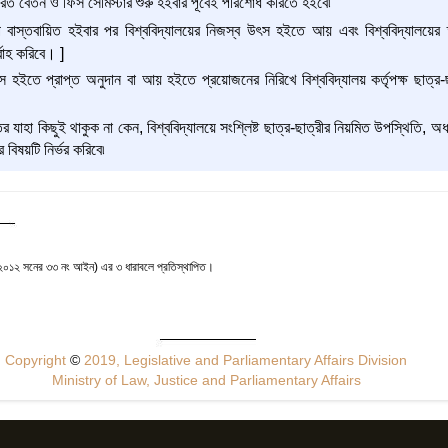
ধারিত বেতন ও ফিস সেমিস্টার শুরু হইবার পূর্বেই পরিশোধ করিতে হইবে৷
ল্প বাস্তবায়িত হইবার পর বিশ্ববিদ্যালয়ের নিজস্ব উৎস হইতে আয় এবং বিশ্ববিদ্যালয়ের তহ
্বাহ করিবে। ]
্স হইতে প্রাপ্ত অনুদান বা আয় হইতে প্রয়োজনের নিরিখে বিশ্ববিদ্যালয় কর্তৃপক্ষ ছাত্র-ছ
র যাহা কিছুই থাকুক না কেন, বিশ্ববিদ্যালয়ে সংশ্লিষ্ট ছাত্র-ছাত্রীর নিয়মিত উপস্থিতি, 
র বিষয়টি নির্ভর করিবে৷
(২০১২ সনের ৩৩ নং আইন) এর ৩ ধারাবলে প্রতিস্থাপিত।
Copyright
©
2019, Legislative and Parliamentary Affairs Division
Ministry of Law, Justice and Parliamentary Affairs