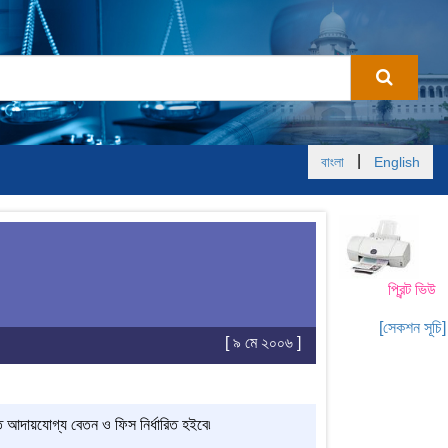
|
বাংলা
English
প্রিন্ট ভিউ
[সেকশন সূচি]
[ ৯ মে ২০০৬ ]
হইতে আদায়যোগ্য বেতন ও ফিস নির্ধারিত হইবে৷