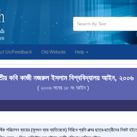
ct Us/Feedback
Old Website
Help
তীয় কবি কাজী নজরুল ইসলাম বিশ্ববিদ্যালয় আইন, ২০০৬
( ২০০৬ সনের ১৮ নং আইন )
ার্ষিক পরিচালন ব্যয়ের (মূলধন ব্যয় ব্যতিরেকে) নিরিখে প্রতি বত্সর ছাত্র-ছাত্রীদের নিকট 