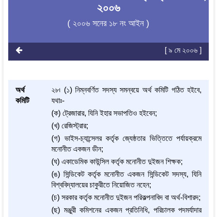
২০০৬
( ২০০৬ সনের ১৮ নং আইন )
[ ৯ মে ২০০৬ ]
অর্থ
২৮৷ (১) নিম্নবর্ণিত সদস্য সমন্বয়ে অর্থ কমিটি গঠিত হইবে,
কমিটি
যথাঃ-
(ক) ট্রেজারার, যিনি ইহার সভাপতিও হইবেন;
(খ) রেজিস্ট্রার;
(গ) ভাইস-চ্যান্সেলর কর্তৃক জ্যেষ্ঠতার ভিত্তিতে পর্যায়ক্রমে
মনোনীত একজন ডীন;
(ঘ) একাডেমিক কাউন্সিল কর্তৃক মনোনীত দুইজন শিক্ষক;
(ঙ) সিন্ডিকেট কর্তৃক মনোনীত একজন সিন্ডিকেট সদস্য, যিনি
বিশ্ববিদ্যালয়ের চাকুরীতে নিয়োজিত নহেন;
(চ) সরকার কর্তৃক মনোনীত দুইজন পরিকল্পনাবিদ বা অর্থ-বিশারদ;
(ছ) মঞ্জুরী কমিশনের একজন প্রতিনিধি, পরিচালক পদমর্যাদার