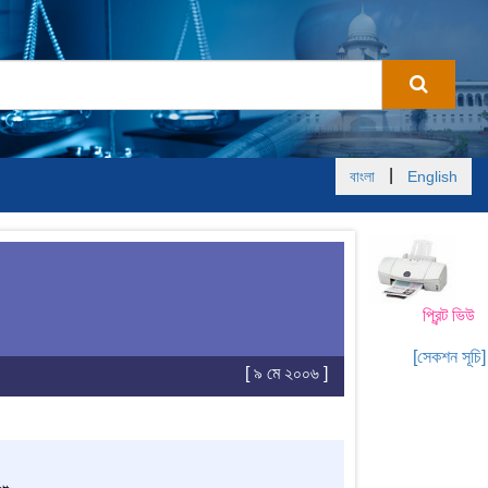
|
বাংলা
English
প্রিন্ট ভিউ
[সেকশন সূচি]
[ ৯ মে ২০০৬ ]