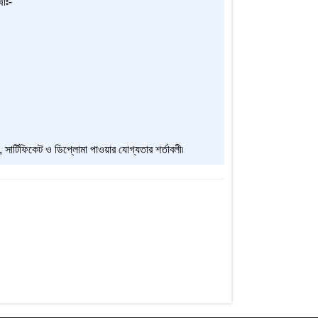
থাঃ-
ী, সার্টিফিকেট ও ডিপ্লোমা পাওয়ার যোগ্যতার শর্তাবলী৷