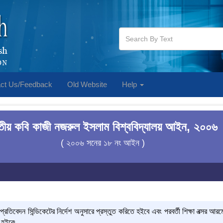
ct Us/Feedback
Old Website
Help
তীয় কবি কাজী নজরুল ইসলাম বিশ্ববিদ্যালয় আইন, ২০০৬
( ২০০৬ সনের ১৮ নং আইন )
 প্রতিবেদন সিন্ডিকেটের নির্দেশ অনুসারে প্রস্তুত করিতে হইবে এবং পরবর্তী শিক্ষা বত্সর আরম্ভ
 হইবে৷