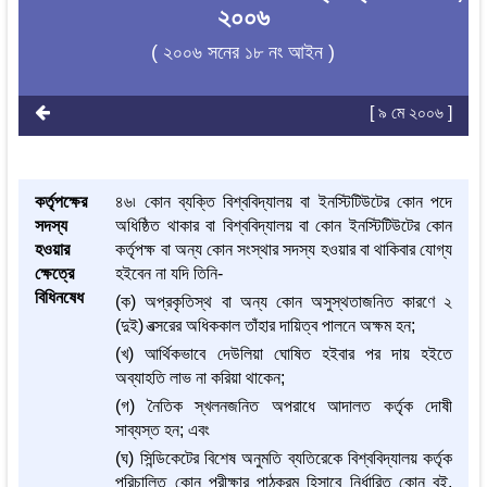
২০০৬
( ২০০৬ সনের ১৮ নং আইন )
[ ৯ মে ২০০৬ ]
কর্তৃপক্ষের
৪৬৷ কোন ব্যক্তি বিশ্ববিদ্যালয় বা ইনস্টিটিউটের কোন পদে
সদস্য
অধিষ্ঠিত থাকার বা বিশ্ববিদ্যালয় বা কোন ইনস্টিটিউটের কোন
হওয়ার
কর্তৃপক্ষ বা অন্য কোন সংস্থার সদস্য হওয়ার বা থাকিবার যোগ্য
ক্ষেত্রে
হইবেন না যদি তিনি-
বিধিনষেধ
(ক) অপ্রকৃতিস্থ বা অন্য কোন অসুস্থতাজনিত কারণে ২
(দুই) বত্সরের অধিককাল তাঁহার দায়িত্ব পালনে অক্ষম হন;
(খ) আর্থিকভাবে দেউলিয়া ঘোষিত হইবার পর দায় হইতে
অব্যাহতি লাভ না করিয়া থাকেন;
(গ) নৈতিক স্খলনজনিত অপরাধে আদালত কর্তৃক দোষী
সাব্যস্ত হন; এবং
(ঘ) সিন্ডিকেটের বিশেষ অনুমতি ব্যতিরেকে বিশ্ববিদ্যালয় কর্তৃক
পরিচালিত কোন পরীক্ষার পাঠক্রম হিসাবে নির্ধারিত কোন বই,