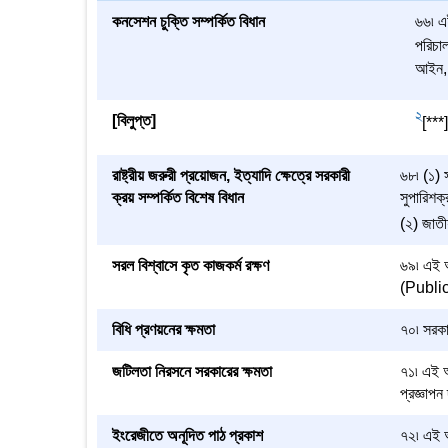
কনসেশন চুক্তি সম্পর্কিত বিধান
৬৬৷ এই
পরিচাল
আইন, ব
2
[বিলুপ্ত]
[***]
রাষ্ট্রীয় জরুরী প্রয়োজন, ইত্যাদি ক্ষেত্রে সরকারী
৬৮৷ (১) স
ক্রয় সম্পর্কিত বিশেষ বিধান
সুপারিশক্
(২) জাতীয়
সরল বিশ্বাসে কৃত কাজকর্ম রক্ষণ
৬৯৷ এই আ
(Public 
বিধি প্রণয়নের ক্ষমতা
৭০৷ সরকার
জটিলতা নিরসনে সরকারের ক্ষমতা
৭১৷ এই আ
প্রজ্ঞাপন
ইংরেজীতে অনূদিত পাঠ প্রকাশ
৭২৷ এই আ