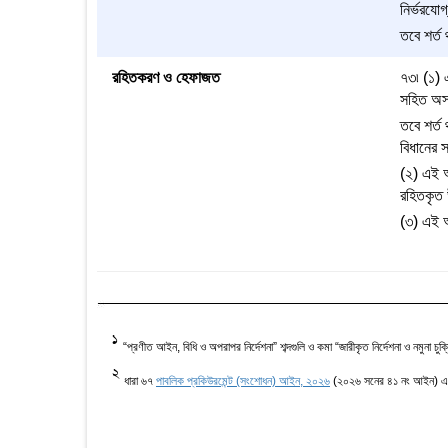
নির্ভরয
তবে শর্ত 
রহিতকরণ ও হেফাজত
৭৩৷ (১) 
সহিত অসঙ
তবে শর্ত
বিধানের 
(২) এই আই
রহিতকৃত উ
(৩) এই 
1
“প্রণীত আইন, বিধি ও অপরাপর নির্দেশনা” শব্দগুলি ও কমা “জারীকৃত নির্দেশনা ও নমুনা চুক্
2
ধারা ৬৭
পাবলিক প্রকিউরমেন্ট (সংশোধন) আইন, ২০২৬
(২০২৬ সনের ৪১ নং আইন) এর ৩