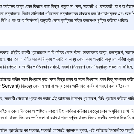
 আইনের অন্য কোন বিধানে যাহা কিছুই থাকুক না কেন, সরকারী ও বেসরকারী যৌথ অর্থায়নে বা সম্
না হস্তান্তর; নির্মাণ মালিকানা পরিচালনা হস্তান্তরের মাধ্যমে জন-উপযোগমূলক এবং তত্সংশ্
িধি ও অপরাপর নির্দেশনা] অনুযায়ী কোন ব্যক্তির সহিত কনসেশন চুক্তি করিতে পারিবে৷
রকার, রাষ্ট্রীয় জরুরী প্রয়োজনে বা বিপর্যয়ের কোন ঘটনা মোকাবেলার জন্য, জনস্বার্থে, সরকার
রমে, ধারা ৩২ এ বর্ণিত সরাবসরি ক্রয় পদ্ধতি বা অন্য কোন ক্রয় পদ্ধতি অনুসরণ করিয়া ক্রয়কা
 নিরাপত্তা বা জাতীয় প্রতিরক্ষার স্বার্থে, সরকার ভিন্নরূপ কোন সিদ্ধান্ত গ্রহণ না করি
ইনের অধীন সরল বিশ্বাসে কৃত কোন কিছুর জন্য বা সরল বিশ্বাসে কোন কিছু সম্পাদন করিবা
Servant) বিরুদ্ধে কোন মামলা বা অন্য কোন আইনগত কার্যধারা গ্রহণ করা যাইবে না৷
, সরকারী গেজেটে প্রজ্ঞাপন দ্বারা এই আইনের উদ্দেশ্য পূরণকল্পে, বিধি প্রণয়ন করিতে পারি
ইনের কোন বিধানের অস্পষ্টতার কারণে উহা কার্যকর করিবার ক্ষেত্রে কোন অসুবিধান দেখা দিল
 দ্বারা, উক্ত বিধানের স্পষ্টিকরণ বা ব্যাখ্যা প্রদানপূর্বক উক্ত বিষয়ে করণীয় সম্পর্কে দিক-নির্
ইন প্রবর্তনের পর সরকার, সরকারী গেজেটে প্রজ্ঞাপন দ্বারা, এই আইনের ইংরেজীতে অনূদি