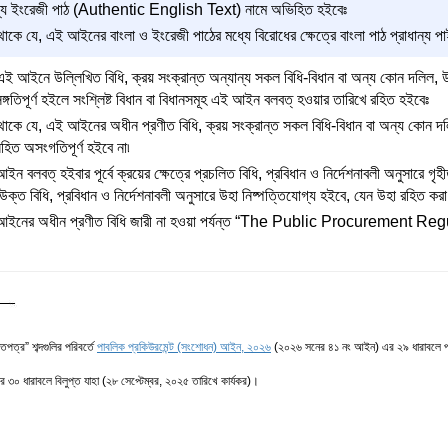
োগ্য ইংরেজী পাঠ (Authentic English Text) নামে অভিহিত হইবেঃ
থাকে যে, এই আইনের বাংলা ও ইংরেজী পাঠের মধ্যে বিরোধের ক্ষেত্রে বাংলা পাঠ প্রাধান্য পা
এই আইনে উল্লিখিত বিধি, ক্রয় সংক্রান্ত অন্যান্য সকল বিধি-বিধান বা অন্য কোন দলি
্গতিপূর্ণ হইলে সংশ্লিষ্ট বিধান বা বিধানসমূহ এই আইন বলবত্ হওয়ার তারিখে রহিত হইবেঃ
 থাকে যে, এই আইনের অধীন প্রণীত বিধি, ক্রয় সংক্রান্ত সকল বিধি-বিধান বা অন্য কো
সহিত অসংগতিপূর্ণ হইবে না৷
ন বলবত্ হইবার পূর্বে ক্রয়ের ক্ষেত্রে প্রচলিত বিধি, প্রবিধান ও নির্দেশনাবলী অনুসারে 
ক্ত বিধি, প্রবিধান ও নির্দেশনাবলী অনুসারে উহা নিষ্পত্তিযোগ্য হইবে, যেন উহা রহিত করা
আইনের অধীন প্রণীত বিধি জারী না হওয়া পর্যন্ত “The Public Procurement Regul
তিপত্র” শব্দগুলির পরিবর্তে
পাবলিক প্রকিউরমেন্ট (সংশোধন) আইন, ২০২৬
(২০২৬ সনের ৪১ নং আইন) এর ২৯ ধারাবলে প্রত
০ ধারাবলে বিলুপ্ত যাহা (২৮ সেপ্টেম্বর, ২০২৫ তারিখে কার্যকর)।