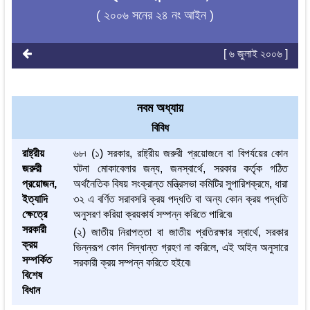
( ২০০৬ সনের ২৪ নং আইন )
[ ৬ জুলাই ২০০৬ ]
নবম অধ্যায়
বিবিধ
রাষ্ট্রীয়
৬৮৷ (১) সরকার, রাষ্ট্রীয় জরুরী প্রয়োজনে বা বিপর্যয়ের কোন
জরুরী
ঘটনা মোকাবেলার জন্য, জনস্বার্থে, সরকার কর্তৃক গঠিত
প্রয়োজন,
অর্থনৈতিক বিষয় সংক্রান্ত মন্ত্রিসভা কমিটির সুপারিশক্রমে, ধারা
ইত্যাদি
৩২ এ বর্ণিত সরাবসরি ক্রয় পদ্ধতি বা অন্য কোন ক্রয় পদ্ধতি
ক্ষেত্রে
অনুসরণ করিয়া ক্রয়কার্য সম্পন্ন করিতে পারিবে৷
সরকারী
(২) জাতীয় নিরাপত্তা বা জাতীয় প্রতিরক্ষার স্বার্থে, সরকার
ক্রয়
ভিন্নরূপ কোন সিদ্ধান্ত গ্রহণ না করিলে, এই আইন অনুসারে
সম্পর্কিত
সরকারী ক্রয় সম্পন্ন করিতে হইবে৷
বিশেষ
বিধান