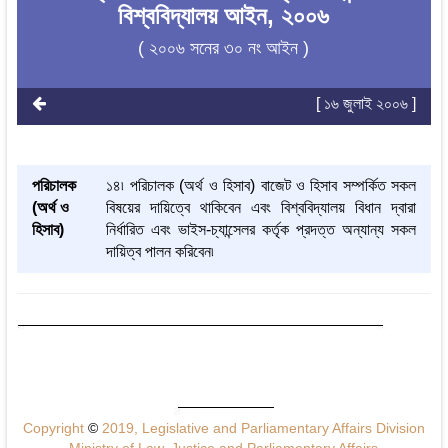
বিশ্ববিদ্যালয় আইন, ২০০৬
( ২০০৬ সনের ৩০ নং আইন )
[ ১৬ জুলাই ২০০৬ ]
পরিচালক
১৪৷ পরিচালক (অর্থ ও হিসাব) বাজেট ও হিসাব সম্পর্কিত সকল
(অর্থ ও
বিষয়ের দায়িত্বে থাকিবেন এবং বিশ্ববিদ্যালয় বিধান দ্বারা
হিসাব)
নির্ধারিত এবং ভাইস-চ্যান্সেলর কর্তৃক প্রদত্ত অন্যান্য সকল
দায়িত্ব পালন করিবেন৷
Copyright
©
2019, Legislative and Parliamentary Affairs Division