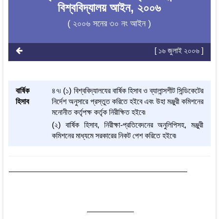
বিশ্ববিদ্যালয় আইন, ২০০৬
( ২০০৬ সনের ৩০ নং আইন )
[ ১৬ জুলাই ২০০৬ ]
বার্ষিক
৪৭৷ (১) বিশ্ববিদ্যালযের বার্ষিক হিসাব ও ব্যালান্সশীট সিন্ডিকেটের
হিসাব
নির্দেশ অনুসারে প্রস্তুত করিতে হইবে এবং উহা মঞ্জুরী কমিশনের
মনোনীত কর্তৃপক্ষ কর্তৃক নিরীক্ষিত হইবে৷
(২) বার্ষিক হিসাব, নিরীক্ষা-প্রতিবেদনের অনুলিপিসহ, মঞ্জুরী
কমিশনের মাধ্যমে সরকারের নিকট পেশ করিতে হইবে৷