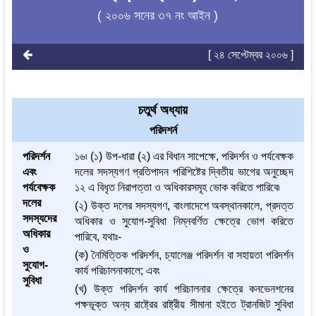
( ২০০৬ সনের ৩৭ নং আইন )
[ ২৪ সেপ্টেম্বর ২০০৬ ]
চতুর্থ অধ্যায়
পরিদশর্ন
পরিদর্শন
১৬৷ (১) উপ-ধারা (২) এর বিধান সাপেক্ষে, পরিদর্শন ও পর্যবেক্ষক
এবং
দলের সদস্যগণ প্রতিপাদন পরিশিষ্টের দ্বিতীয় ভাগের অনুচ্ছেদ
পর্যবেক্ষক
১২ এ বিধৃত নিরাপত্তা ও অধিকারসমূহ ভোক করিতে পারিবে৷
দলের
(২) উক্ত দলের সদস্যগণ, বাংলাদেশে অবস্থানকালে, প্রদত্ত
সদস্যদের
অধিকার ও সুযোগ-সুবিধা নিম্নবর্ণিত ক্ষেত্রে ভোগ করিতে
অধিকার
পারিবে, যথাঃ-
ও
(ক) নৈমিত্তিক পরিদর্শন, চ্যালেঞ্জ পরিদর্শন বা সহায়তা পরিদর্শন
সুযোগ-
কার্য পরিচালনাকালে; এবং
সুবিধা
(খ) উক্ত পরিদর্শন কার্য পরিচালনার ক্ষেত্রে কনভেনশনের
পক্ষভূক্ত অন্য রাষ্ট্রের রাষ্ট্রীয় সীমানা হইতে ট্রানজিট সুবিধা