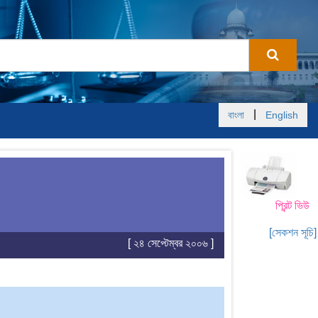
|
বাংলা
English
প্রিন্ট ভিউ
[সেকশন সূচি]
[ ২৪ সেপ্টেম্বর ২০০৬ ]