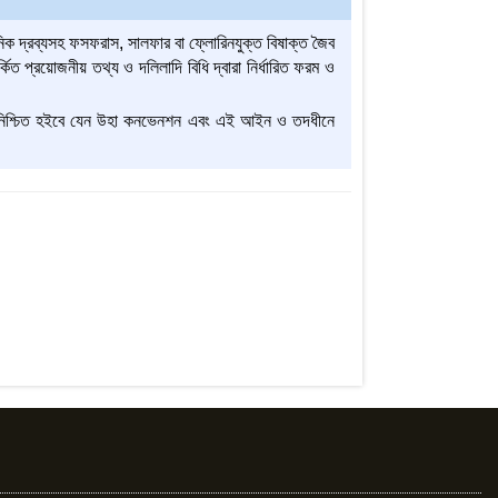
য়নিক দ্রব্যসহ ফসফরাস, সালফার বা ফ্লোরিনযুক্ত বিষাক্ত জৈব
র্কিত প্রয়োজনীয় তথ্য ও দলিলাদি বিধি দ্বারা নির্ধারিত ফরম ও
মর্মে নিশ্চিত হইবে যেন উহা কনভেনশন এবং এই আইন ও তদধীনে