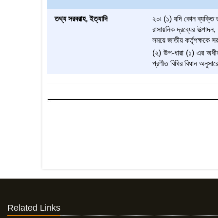
তথ্য সরবরাহ, ইত্যাদি
২০৷ (১) যদি কোন ব্যক্তি 
রাসায়নিক দ্রব্যের উত্পাদন
সময়ে জাতীয় কর্তৃপক্ষকে স
(২) উপ-ধারা (১) এর অধীন
প্রণীত বিধির বিধান অনুসা
Related Links