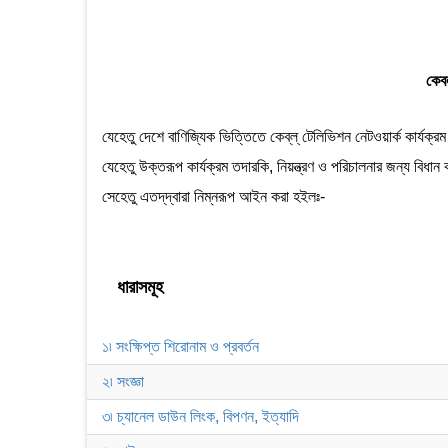
কেবল
যেহেতু দেশে বাণিজ্যিক ভিত্তিতে কেব্‌ল্‌ টেলিভিশন নেটওয়ার্ক কার্য
যেহেতু উক্তরূপ কার্যক্রম তদারকি, নিয়ন্ত্রণ ও পরিচালনার জন্য বিধা
সেহেতু এতদ্‌দ্বারা নিম্নরূপ আইন করা হইলঃ-
ধারাসমূহ
১৷ সংক্ষিপ্ত শিরোনাম ও প্রবর্তন
২৷ সংজ্ঞা
৩৷ চ্যানেল ডাউন লিংক, বিপণন, ইত্যাদি